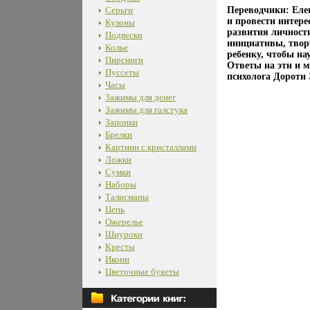
Серьги
Переводчики: Еле
и провести интере
Кулоны
развития личности
Подвески
инициативы, твор
Колье
ребенку, чтобы н
Пирсинги
Ответы на эти и м
Пуссеты
психолога Дороти
Часы
Зажимы для денег
Зажимы для галстука
Запонки
Брелки
Картини с кристаллами
Ложки
Сумки
Наборы
Талисманы
Цепь
Ожерелье
Шнуроки
Кресты
Икони
Цветочные букеты