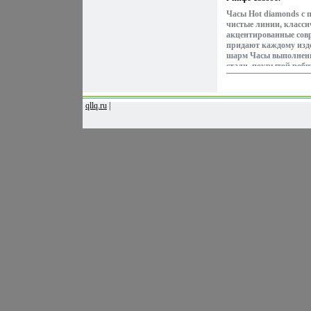
Часы Hot diamonds с
чистые линии, класси
акцентированные сов
придают каждому из
шарм Часы выполнен
стали, покрытой робш
бриллиант Часы hot 
шикарную коробку из
фирменный пакет Арт
qllq.ru
|
сталь, бриллиант Гeм
3 бриллианта, огранка 
карат, цвет 4, чистот
карточка hot diamon
бриллианты в каждом
Преимуществом издел
является их дизайн Т
школа дизайна считае
Дизайн-ателье hot dia
за пределами Велико
характеризуется сдер
лаконичностью, чист
сбалансированностью
запоминающийся стил