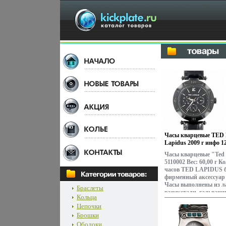
Часы кварцевые TED 
Lapidus 2009 г инфо 1
Часы кварцевые "Ted
5110002 Вес: 60,00 г 
часов TED LAPIDUS б
фирменный аксессуар 
Часы выполнены из л
Браслеты
ваемкстали, гальвани
Кольца
кварцевый механизм
Цепочки
производства, имеют 
Брошки
водозащиты, представ
натуральных кожаных
Ободоки