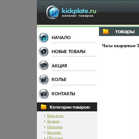
Часы кварцевые T
Браслеты
Кольца
Цепочки
Брошки
Ободоки