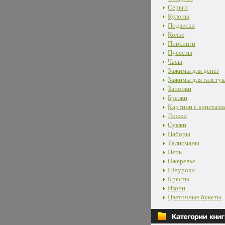
Серьги
Кулоны
Подвески
Колье
Пирсинги
Пуссеты
Часы
Зажимы для денег
Зажимы для галстук
Запонки
Брелки
Картини с кристалл
Ложки
Сумки
Наборы
Талисманы
Цепь
Ожерелье
Шнуроки
Кресты
Икони
Цветочные букеты