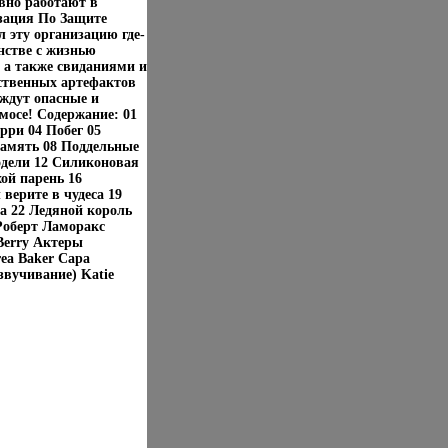
вно работают в
зация По Защите
л эту организацию где-
нстве с жизнью
а также свиданиями и
ственных артефактов
ждут опасные и
мосе! Содержание: 01
рри 04 Побег 05
память 08 Поддельные
дели 12 Силиконовая
ой парень 16
ерите в чудеса 19
а 22 Ледяной король
Роберт Ламоракс
Berry Актеры
rea Baker Сара
звучивание) Katie