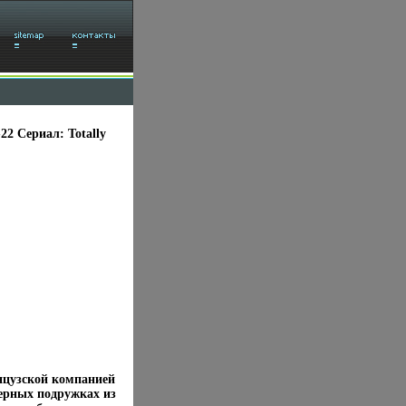
22 Сериал: Totally
нцузской компанией
верных подружках из