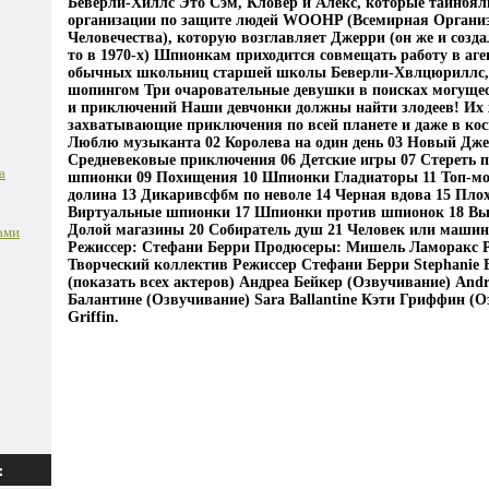
Беверли-Хиллс Это Сэм, Кловер и Алекс, которые тайнбял
организации по защите людей WOOHP (Всемирная Органи
Человечества), которую возглавляет Джерри (он же и созда
то в 1970-х) Шпионкам приходится совмещать работу в аге
обычных школьниц старшей школы Беверли-Хвлцюриллс, 
шопингом Три очаровательные девушки в поисках могуще
и приключений Наши девчонки должны найти злодеев! Их 
захватывающие приключения по всей планете и даже в кос
Люблю музыканта 02 Королева на один день 03 Новый Дже
Средневековые приключения 06 Детские игры 07 Стереть 
а
шпионки 09 Похищения 10 Шпионки Гладиаторы 11 Топ-мо
долина 13 Дикаривсфбм по неволе 14 Черная вдова 15 Плох
Виртуальные шпионки 17 Шпионки против шпионок 18 Вы в
Долой магазины 20 Собиратель душ 21 Человек или машин
ами
Режиссер: Стефани Берри Продюсеры: Мишель Ламоракс 
Творческий коллектив Режиссер Стефани Берри Stephanie 
(показать всех актеров) Андреа Бейкер (Озвучивание) And
Балантине (Озвучивание) Sara Ballantine Кэти Гриффин (О
Griffin.