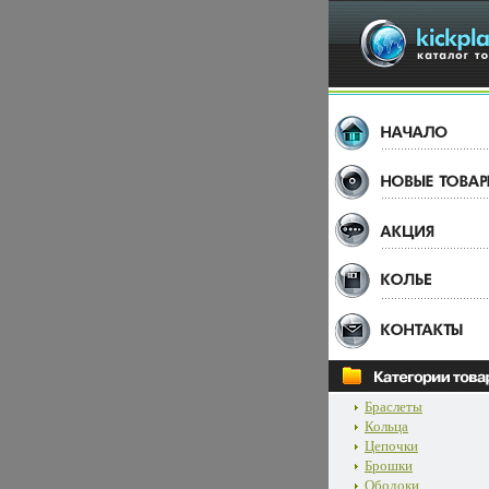
Браслеты
Кольца
Цепочки
Брошки
Ободоки