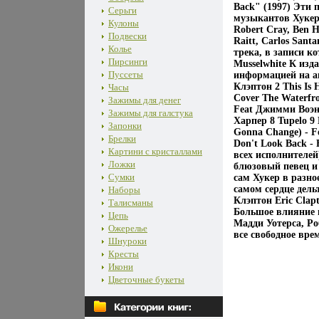
Back" (1997) Эти
Серьги
музыкантов Хукера
Кулоны
Robert Cray, Ben H
Подвески
Raitt, Carlos Sant
Колье
трека, в записи к
Пирсинги
Musselwhite К изд
Пуссеты
информацией на ан
Клэптон 2 This Is 
Часы
Cover The Waterfr
Зажимы для денег
Feat Джимми Воэн 6
Зажимы для галстука
Харпер 8 Tupelo 9 
Запонки
Gonna Change) - Fe
Брелки
Don't Look Back -
Картини с кристаллами
всех исполнителе
Ложки
блюзовый певец и 
Сумки
сам Хукер в разно
самом сердце дель
Наборы
Клэптон Eric Clap
Талисманы
Большое влияние 
Цепь
Мадди Уотерса, Ро
Ожерелье
все свободное вре
Шнуроки
Кресты
Икони
Цветочные букеты