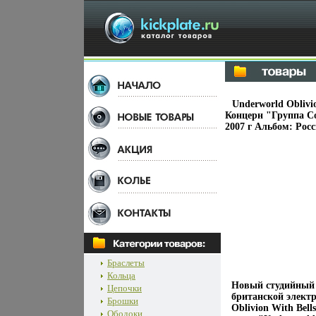
Underworld Oblivi
Концерн "Группа С
2007 г Альбом: Росс
Браслеты
Кольца
Новый студийный а
Цепочки
британской электр
Брошки
Oblivion With Bel
Ободоки