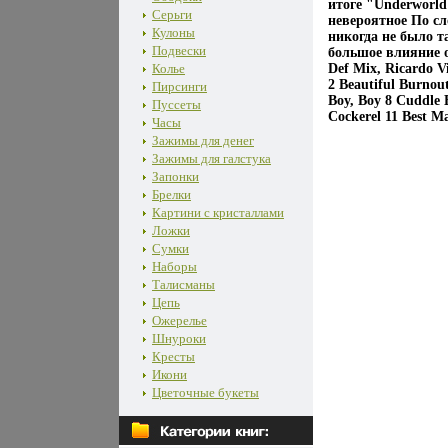
итоге "Underworl
Серьги
невероятное По с
Кулоны
никогда не было т
Подвески
большое влияние о
Колье
Def Mix, Ricardo V
2 Beautiful Burnou
Пирсинги
Boy, Boy 8 Cuddle 
Пуссеты
Cockerel 11 Best 
Часы
Зажимы для денег
Зажимы для галстука
Запонки
Брелки
Картини с кристаллами
Ложки
Сумки
Наборы
Талисманы
Цепь
Ожерелье
Шнуроки
Кресты
Икони
Цветочные букеты