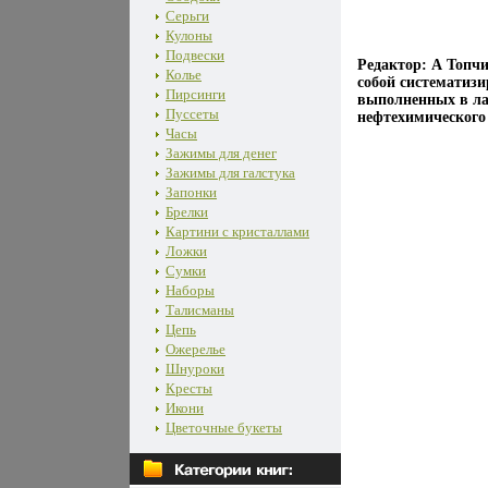
Серьги
Кулоны
Подвески
Редактор: А Топч
Колье
собой систематизи
Пирсинги
выполненных в ла
Пуссеты
нефтехимического
Часы
Зажимы для денег
Зажимы для галстука
Запонки
Брелки
Картини с кристаллами
Ложки
Сумки
Наборы
Талисманы
Цепь
Ожерелье
Шнуроки
Кресты
Икони
Цветочные букеты