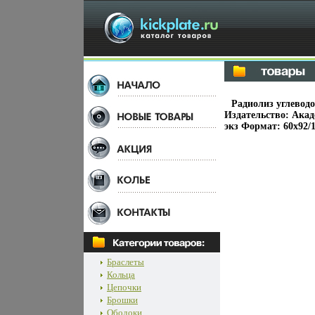
Радиолиз углевод
Издательство: Акад
экз Формат: 60x92/1
Браслеты
Кольца
Цепочки
Брошки
Ободоки