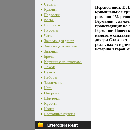
Серьги
Переводчики: Е Л
Кулоны
криминальная три
Подвески
романов "Мартовс
Колье
Германии", являе
Пирсинги
происходящих во 
Пуссеты
Германии Повество
нанятого стальны
Часы
дочери Сложность 
Зажимы для денег
реальных историче
Зажимы для галстука
историю второй м
Запонки
Брелки
Картини с кристаллами
Ложки
Сумки
Наборы
Талисманы
Цепь
Ожерелье
Шнуроки
Кресты
Икони
Цветочные букеты