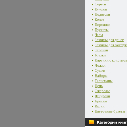
Серьги
Кулоны
Подвески
Колье
Пирсинги
Пуссеты
Часы
Зажимы для денег
Зажимы для галстук
Запонки
Брелки
Картини с кристалл
Ложки
Сумки
Наборы
Талисманы
Цепь
Ожерелье
Шнуроки
Кресты
Икони
Цветочные букеты