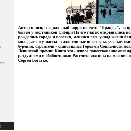
Автор книги, специальный корреспондент "Правды", на п
бывал у нефтяников Сибири На его глазах открывались н
рождались города и поселки, менялся весь уклад жизни бя
молодые энтузиасты - талантливые инженеры, ученые, мас
а
бурения, строители - становились Героями Социалистическ
Ленинской премии Книга эта - живое повествование очеви
раздумьями и обобщениями Рассчитавлхгшна на массового
Сергей Богатко.
ами