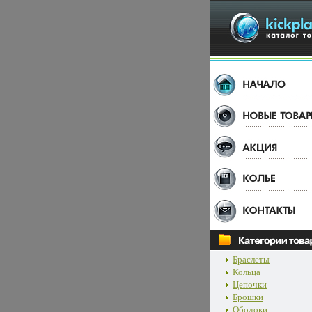
Браслеты
Кольца
Цепочки
Брошки
Ободоки