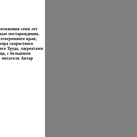
ротяжении семи лет
овые месторождения,
илтогромного края;
тера скоростного
ого Труда, лауреатами
дца, с большими
 читателя Автор