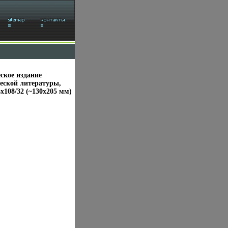
ское издание
еской литературы,
x108/32 (~130х205 мм)