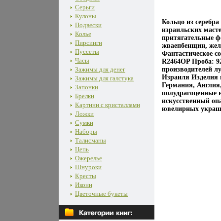
Серьги
Кулоны
Кольцо из серебра
Подвески
израильских маст
Колье
притягательные ф
Пирсинги
жваепбенщин, жел
Пуссеты
Фантастическое со
Часы
R2464OP Проба: 9
Зажимы для денег
производителей л
Израиля Изделия 
Зажимы для галстука
Германия, Англия
Запонки
полудрагоценные в
Брелки
искусственный опа
Картини с кристаллами
ювелирных украше
Ложки
Сумки
Наборы
Талисманы
Цепь
Ожерелье
Шнуроки
Кресты
Икони
Цветочные букеты