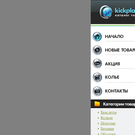
Браслеты
Кольца
Цепочки
Брошки
Ободоки