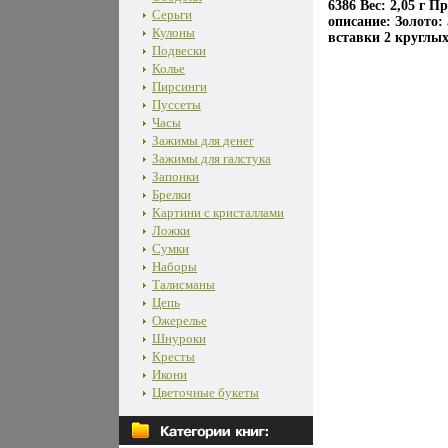
6386 Вес: 2,05 г 
Серьги
описание: Золото
Кулоны
вставки 2 круглых
Подвески
Колье
Пирсинги
Пуссеты
Часы
Зажимы для денег
Зажимы для галстука
Запонки
Брелки
Картини с кристаллами
Ложки
Сумки
Наборы
Талисманы
Цепь
Ожерелье
Шнуроки
Кресты
Икони
Цветочные букеты