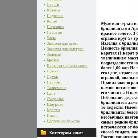
Серьги
Кулоны
Подвески
Колье
Мужская серьга вы
Пирсинги
бриллиантами Арт
Пуссеты
красное золото, 3
Часы
огранка круг 57 гр
Зажимы для денег
Изделия с брилли
Ценность бриллиан
Зажимы для галстука
каратах (1 карат 
Запонки
увеличением масс
Брелки
подразделяются на 
Картини с кристаллами
более 1,00 кар Не
Ложки
его цене, играет 
Сумки
огранкой, овальн
Наборы
Правильная огран
Талисманы
камню возможност
его чистоты В кам
Цепь
Небольшие дефект
Ожерелье
бриллиантов даже
Шнуроки
то дефекты Имеет 
Кресты
бриллианты белог
Икони
необычных цветов 
Цветочные букеты
самые редкие бри
встречаются от б
способ увидеть на
России характерис