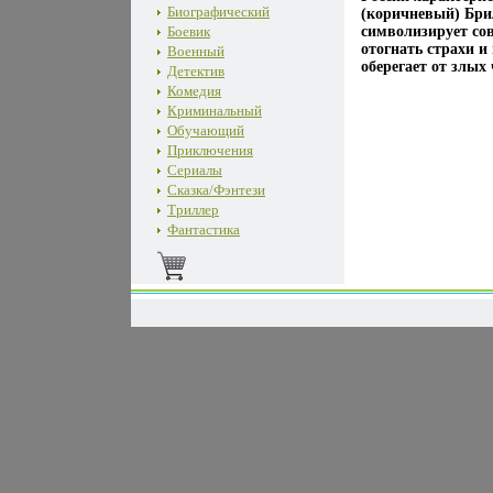
Биографический
(коричневый) Бри
Боевик
символизирует сов
отогнать страхи и
Военный
оберегает от злых
Детектив
Комедия
Криминальный
Обучающий
Приключения
Сериалы
Сказка/Фэнтези
Триллер
Фантастика