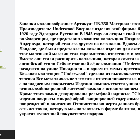
Запонки колоннообразные Артикул: UN/658 Материал: поз
Производитель: Underwood Впервые изделия этой фирмы 
1926 году Эдгардом Рустиони В 1945 году он открыл свой 
во Флоренции, где представил кожаную коллекцию Поздне
Андервуда, который стал его другом на всю жизнь Вдвоем 
Лондоне, где были представлены кожаные изделия для охот
а
этот маленький магазин стал хоровмиэтшо известным в ох
Вместе они стали расширять коллекцию, которая сочетала 
английский стили Сейчас главный офис компании "Underw
ами
находятся на улице Пикадилли – в одном из самых прести
Кожаная коллекция "Underwood" сделана из высококачест
теленка Все металлические элементы изготавливаются из
с палладиевым покрытием Изделия комплектуются уника
всшяькомбинационной системой замков с использованием
Кроме этого замки декорированы рельефной надписью "Clo
изделия покрыты микрофиброй, защищающей содержимое 
повреждений и окисления Отличительная черта данного бр
есть ленточка, которую можно завязать в форме бантика, ч
украсит купленный покупателем подарок.