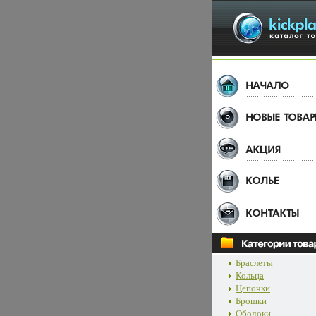
Браслеты
Кольца
Цепочки
Брошки
Ободоки