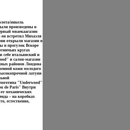
олота/никель
были произведены в
первый мваекаагазин
е он встретил Михаэля
они открыли магазин в
ы и прогулок Вскоре
отничьих кругах
в себе итальянский и
ood" и салон-магазин
жных районов Лондона
венной кожи молодого
 высокопрочной латуни
льной
 логотипа "Underwood"
u de Paris" Внутри
от механических
енда – на коробках
то, естественно,