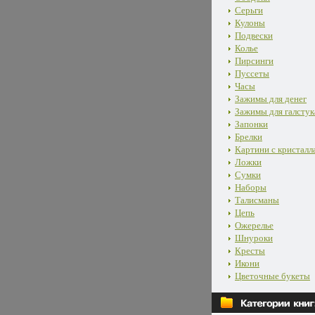
Серьги
Кулоны
Подвески
Колье
Пирсинги
Пуссеты
Часы
Зажимы для денег
Зажимы для галстук
Запонки
Брелки
Картини с кристалл
Ложки
Сумки
Наборы
Талисманы
Цепь
Ожерелье
Шнуроки
Кресты
Икони
Цветочные букеты