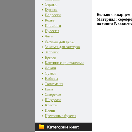
Серьги
Кулоны
Кольцо с кварцем
Подвески
Материал: серебр
Колье
наличии В зависим
Пирсинги
Пуссеты
Часы
Зажимы для денег
Зажимы для галстука
Запонки
Брелки
Картини с кристаллами
Ложки
Сумки
Наборы
Талисманы
Цепь
Ожерелье
Шнуроки
Кресты
Икони
Цветочные букеты