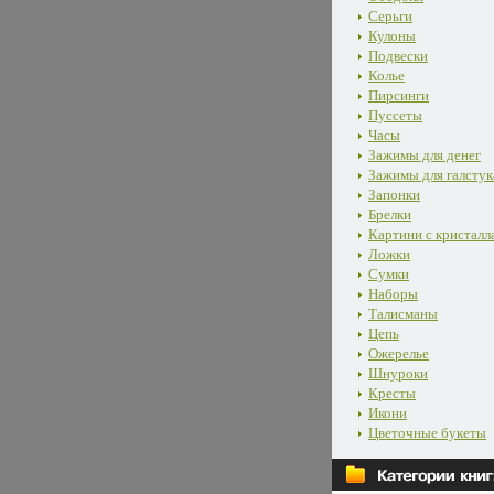
Серьги
Кулоны
Подвески
Колье
Пирсинги
Пуссеты
Часы
Зажимы для денег
Зажимы для галстук
Запонки
Брелки
Картини с кристалл
Ложки
Сумки
Наборы
Талисманы
Цепь
Ожерелье
Шнуроки
Кресты
Икони
Цветочные букеты