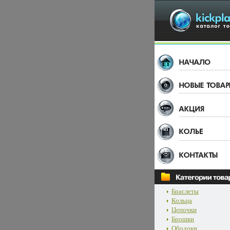
Браслеты
Кольца
Цепочки
Брошки
Ободоки