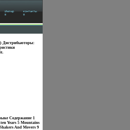
se) Дистрибьюторы:
ристики
z.
языке Содержание 1
ten Years 5 Mountains
Shakers And Movers 9