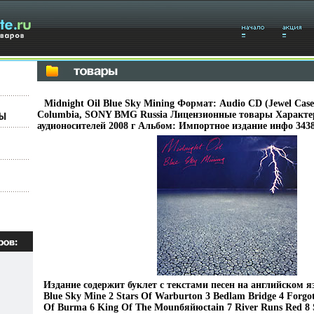
Midnight Oil Blue Sky Mining Формат: Audio CD (Jewel Ca
Columbia, SONY BMG Russia Лицензионные товары Характе
аудионосителей 2008 г Альбом: Импортное издание инфо 3438
Издание содержит буклет с текстами песен на английском 
Blue Sky Mine 2 Stars Of Warburton 3 Bedlam Bridge 4 Forgot
Of Burma 6 King Of The Mounбяйюсtain 7 River Runs Red 8 