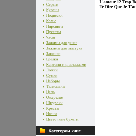
L'amour 12 Trop Be
Серьги
Te Dire Que Je T'a
Кулоны
Подвески
Колье
Пирсинги
Пуссеты
Часы
Зажимы для денег
Зажимы для галстука
Запонки
Брелки
Картини с кристаллами
Ложки
Сумки
Наборы
Талисманы
Цепь
Ожерелье
Шнуроки
Кресты
Икони
Цветочные букеты