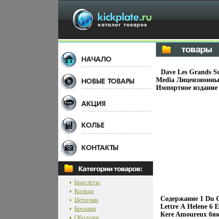
Dave Les Grands S
Media Лицензионные
Импортное издание 
Браслеты
Кольца
Содержание 1 Du Co
Цепочки
Lettre А Helene 6 
Брошки
Кere Amoureux бякж
Ободоки