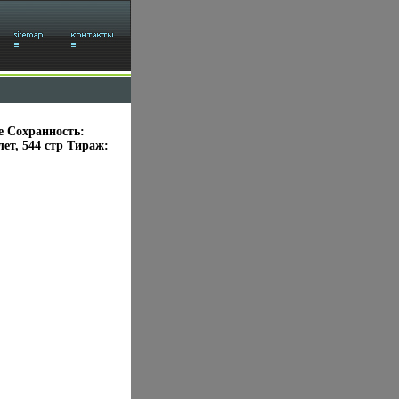
е Сохранность:
ет, 544 стр Тираж: