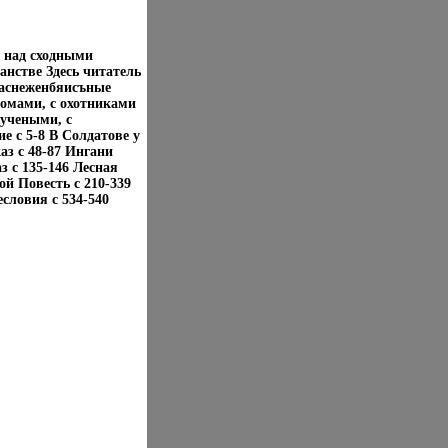
й над сходными
анстве Здесь читатель
заснеженбяисъные
номами, с охотниками
 учеными, с
 c 5-8 В Солдатове у
аз c 48-87 Ингани
з c 135-146 Лесная
ой Повесть c 210-339
словия c 534-540