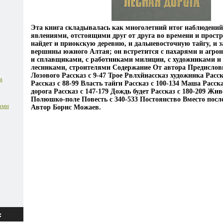
Эта книга складывалась как многолетний итог наблюдени
явлениями, отстоящими друг от друга во времени и простр
найдет и приокскую деревню, и дальневосточную тайгу, и 
вершины южного Алтая; он встретится с пахарями и агро
и сплавщиками, с работниками милиции, с художниками и
лесниками, строителями Содержание От автора Предисловие
Лозового Рассказ c 9-47 Трое Рвлхйиассказ художника Расск
а
Рассказ c 88-99 Власть тайги Рассказ c 100-134 Маша Расска
дорога Рассказ c 147-179 Дождь будет Рассказ c 180-209 Жив
Полюшко-поле Повесть c 340-533 Постоянство Вместо после
ами
Автор Борис Можаев.