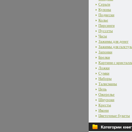
Серьги
Кулоны
Подвески
Колье
Пирсинги
Пуссеты
Часы
Зажимы для денег
Зажимы для галстук
Запонки
Брелки
Картини с кристалл
Ложки
Сумки
Наборы
Талисманы
Цепь
Ожерелье
Шнуроки
Кресты
Икони
Цветочные букеты