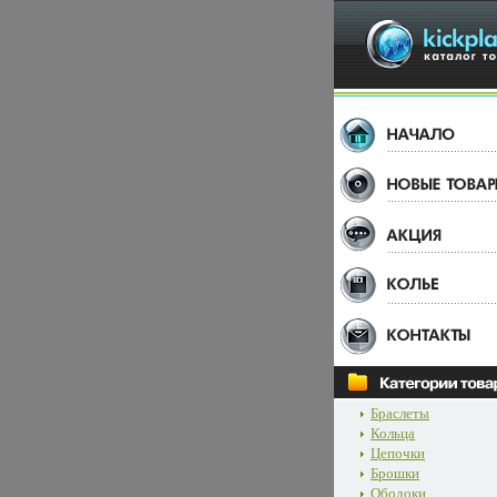
Браслеты
Кольца
Цепочки
Брошки
Ободоки