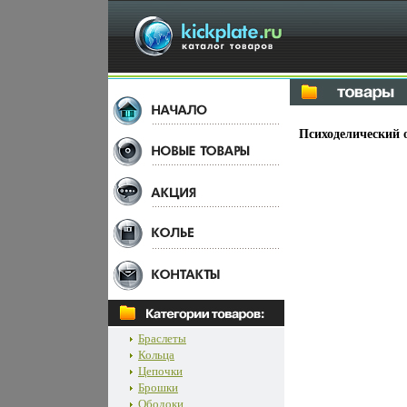
Психоделический 
Браслеты
Кольца
Цепочки
Брошки
Ободоки