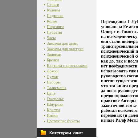
Серьги
Кулоны
Подвески
Колье
Переводчик: Г Лу
Пирсинги
уникальна Ее авт
Олперт и Тимоти 
Пуссеты
на психоделическ
Часы
они стали пионера
Зажимы для денег
трансперсонально
Зажимы для галстука
психоделический 
Запонки
психоделической с
Брелки
как до, так и пос
Картини с кристаллами
нет необходимости
Ложки
использовать уже
руководство сост
Сумки
внесли существенн
Наборы
что эта книга пре
Талисманы
данного руководс
Цепь
предосторожностя
Ожерелье
практике Авторы 
Шнуроки
зажиточной семье 
Кресты
работал психолог
Икони
передовых (и дале
начале Ралф Метцн
Цветочные букеты