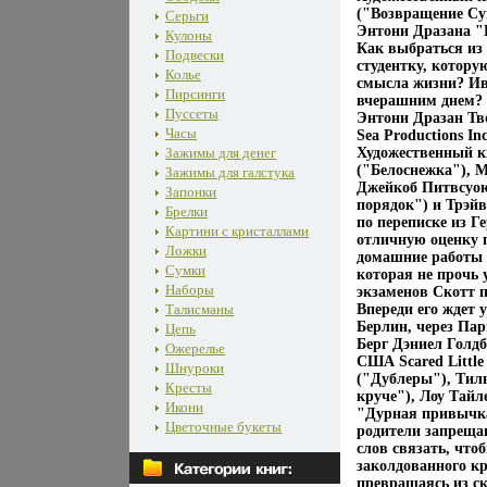
("Возвращение Су
Серьги
Энтони Дразана "
Кулоны
Как выбраться из
Подвески
студентку, котору
Колье
смысла жизни? Ивл
Пирсинги
вчерашним днем? 
Пуссеты
Энтони Дразан Тво
Часы
Sea Productions In
Зажимы для денег
Художественный к
("Белоснежка"), 
Зажимы для галстука
Джейкоб Питвсуою
Запонки
порядок") и Трэйв
Брелки
по переписке из 
Картини с кристаллами
отличную оценку п
Ложки
домашние работы 
Сумки
которая не прочь
Наборы
экзаменов Скотт п
Талисманы
Впереди его ждет 
Берлин, через Па
Цепь
Берг Дэниел Голдб
Ожерелье
США Scared Littl
Шнуроки
("Дублеры"), Тил
Кресты
круче"), Лоу Тай
Икони
"Дурная привычка
Цветочные букеты
родители запрещаю
слов связать, что
заколдованного к
превращаясь из с