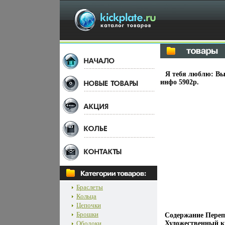
Я тебя люблю: Вы
инфо 5902p.
Браслеты
Кольца
Цепочки
Брошки
Содержание Перепо
Ободоки
Художественный к