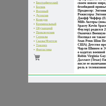
Биографический
своем новом мире,
Боевик
безобидной привы
Продюсер: Энтони
Военный
Режиссеры Энтони 
Детектив
Джефф Чеффер (Ев
Комедия
Mills Актеры (пок
Криминальный
Spacey Kevin Spac
Обучающий
Фоулер) родился 
Приключения
Окончил Военную 
Сериалы
Посещал он также
Сказка/Фэнтези
Sean Penn Шон Пен
США) Детство про
Триллер
Чарли Шином и Эм
Фантастика
о кадетах военной
Robin Virginia Ga
Далласе (Техас) Е
после ее окончани
роль в телевизион