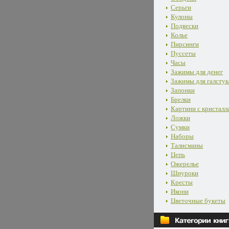
Серьги
Кулоны
Подвески
Колье
Пирсинги
Пуссеты
Часы
Зажимы для денег
Зажимы для галстук
Запонки
Брелки
Картини с кристалл
Ложки
Сумки
Наборы
Талисманы
Цепь
Ожерелье
Шнуроки
Кресты
Икони
Цветочные букеты