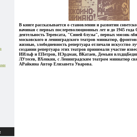
В книге рассказывается о становлении и развитии советско
начиная с первых послереволюционных лет и до 1945 года 
деятельность Теревсата, "Синей блузы", первых мюзик-хб
московского и ленинградского театров миниатюр, фронто
жизнью, злободневность репертуара отличали искусство лу
а
создании репертуара этих театров принимали участие изве
ИИльф и ЕПетров, НЭрдман, ВКатаев, Демьян влхдщБедны
ЛУтесев, ВХенкин, с Ленинградским театром миниатюр свя
АРайкина Автор Елизавета Уварова.
ами