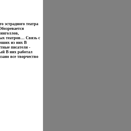
го эстрадного театра
Обозревается
яинголлов,
вых театров… Связь с
чших из них В
стные писатели -
й В них работал
зано все творчество