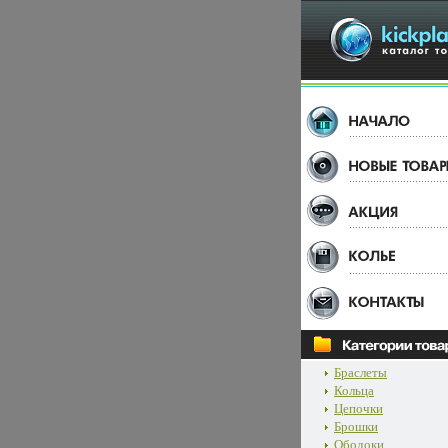
Браслеты
Кольца
Цепочки
Брошки
Ободоки