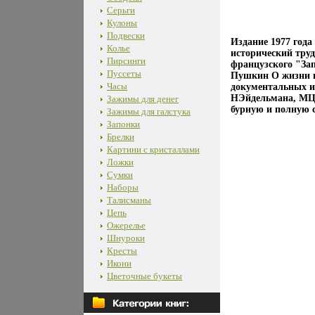
Серьги
Кулоны
Подвески
Издание 1977 год
Колье
исторический тру
Пирсинги
французского "За
Пуссеты
Пушкин О жизни и 
Часы
документальных и
НЭйдельмана, МЦв
Зажимы для денег
бурную и полную 
Зажимы для галстука
Запонки
Брелки
Картини с кристаллами
Ложки
Сумки
Наборы
Талисманы
Цепь
Ожерелье
Шнуроки
Кресты
Икони
Цветочные букеты