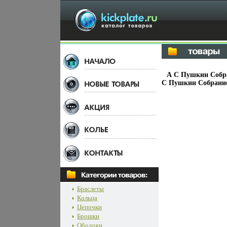
А С Пушкин Собра
С Пушкин Собрание 
Браслеты
Кольца
Цепочки
Брошки
Ободоки