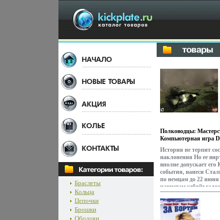
Полководцы: Мастерс
Компьютерная игра D
Издатель: Акелла; Ра
История не терпит со
Software Productions 
наклонения Но ее вир
Что делать, если прог
вполне допускает его
инфо 12p.
события, нанеси Ста
по немцам до 22 июня
Браслеты
нацистам удбяйъгалос
Кольца
У вас есть уникальна
Цепочки
совершить невозможно
истории вспять и пуст
Брошки
иным дорогам… Особе
Ободоки