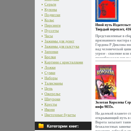
храма Автор Протоие
Серьги
Мокиевский.
Кулоны
Подвески
Колье
Иной путь Издательств
Пирсинги
Твердый переплет, 416
Пуссеты
43978-2 Формат: 84x10
Часы
Представленные в сбо
1775s.
признанного мастера
Зажимы для денег
Гордона Р Диксона по
Зажимы для галстука
над человеческой цив
Запонки
угрозе - спасение или 
Брелки
пришбякожельцев из и
Картини с кристаллами
людей Автор Гордон 
Dickson Родился в Эдм
Ложки
лет вместе с матерью
Сумки
университете штата Ми
Наборы
получил степень бак
Талисманы
наук В 1948-1950 гг 
Цепь
того же университета С
профессиональный .
Ожерелье
Шнуроки
Золотая Королева Сер
Кресты
инфо 9035s.
Икони
На далекой планете ст
Цветочные букеты
открывающий путь в 
Ворота засылает таин
безжалостных завоева