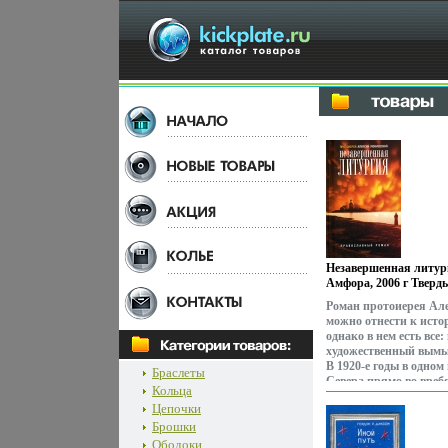
Незавершенная литур
Амфора, 2006 г Тверды
ISBN 5-367-00210-2 Т
Роман протоиерея Ал
84x108/32 (~130х205 м
можно отнести к исто
однако в нем есть все:
художественный вымыс
В 1920-е годы в одном
Браслеты
Севера прямо во вре
Кольца
сотрудники Губчека 
Цепочки
священника, и служба
Брошки
незавершенной Главн
пытаются разгадать т
Ободоки